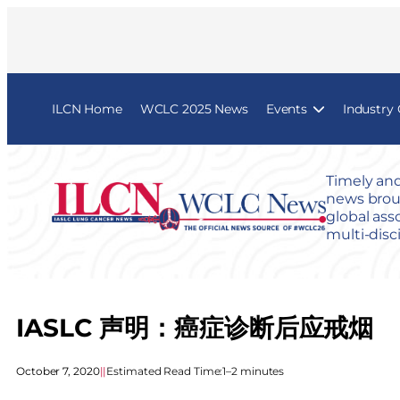
ILCN Home
WCLC 2025 News
Events
Industry
Timely and
news broug
global ass
multi-disc
IASLC 声明：癌症诊断后应戒烟
October 7, 2020
|
|
Estimated Read Time:
1–2 minutes