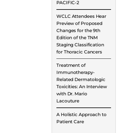
PACIFIC-2
WCLC Attendees Hear
Preview of Proposed
Changes for the 9th
Edition of the TNM
Staging Classification
for Thoracic Cancers
Treatment of
Immunotherapy-
Related Dermatologic
Toxicities: An Interview
with Dr. Mario
Lacouture
A Holistic Approach to
Patient Care