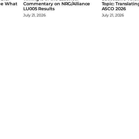
ee What
Commentary on NRG/Alliance
Topic: Translati
LU005 Results
ASCO 2026
July 21, 2026
July 21, 2026