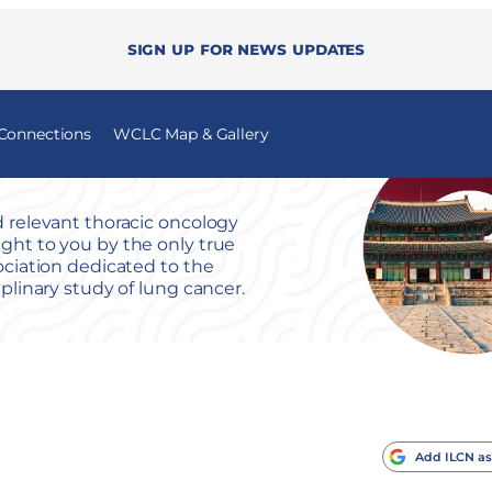
Sign up for news updates
 Connections
WCLC Map & Gallery
 relevant thoracic oncology
ht to you by the only true
ociation dedicated to the
iplinary study of lung cancer.
Add ILCN as