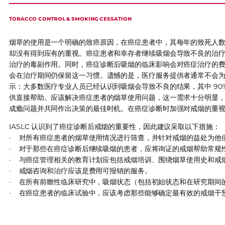
TOBACCO CONTROL & SMOKING CESSATION
烟草的使用是一个明确的致癌原因，在癌症患者中，其每年的致死人数占
却没有得到应有的重视。癌症患者和幸存者继续吸烟会导致不良的治
治疗的毒副作用。同时，癌症诊断后吸烟的临床影响会对癌症治疗的
会在治疗期间仍保留这一习惯。遗憾的是，医疗服务提供者通常不会为其
示：大多数医疗专业人员已经认识到吸烟会导致不良的结果，其中 90
供直接帮助。应该解决癌症患者的烟草使用问题，这一需求十分明显，
成瘾问题并共同作出决策的最佳时机。在癌症诊断时加强对戒烟的重
IASLC 认识到了癌症诊断后戒烟的重要性，因此建议采取以下措施：
· 对所有癌症患者的烟草使用情况进行筛查，并针对戒烟的益处为他
· 对于那些在癌症诊断后继续吸烟的患者，应将询证的戒烟帮助常规
· 与癌症管理相关的教育计划应包括戒烟培训、围绕烟草使用史和戒
· 戒烟咨询和治疗应该是费用可报销的服务。
· 在所有前瞻性临床研究中，吸烟状态（包括初始状态和在研究期间
· 在癌症患者的临床试验中，应该考虑那些能够确定最有效的戒烟干