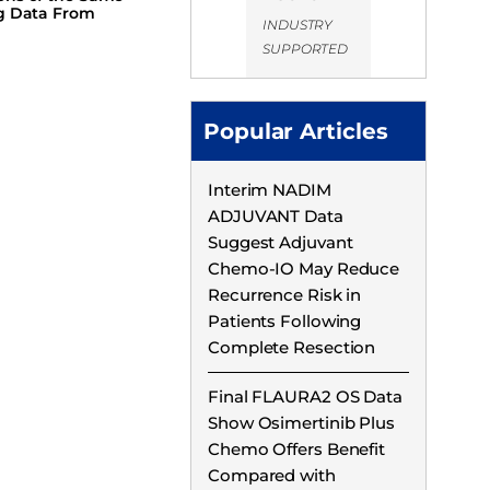
ng Data From
INDUSTRY
SUPPORTED
Popular Articles
Interim NADIM
ADJUVANT Data
Suggest Adjuvant
Chemo-IO May Reduce
Recurrence Risk in
Patients Following
Complete Resection
Final FLAURA2 OS Data
Show Osimertinib Plus
Chemo Offers Benefit
Compared with