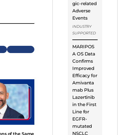
gic-related
Adverse
Events
INDUSTRY
SUPPORTED
MARIPOS
Next
A OS Data
Confirms
Improved
Efficacy for
Amivanta
mab Plus
Lazertinib
in the First
Line for
EGFR-
mutated
NSCLC
ions of the Same