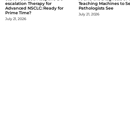
o
I
y
escalation Therapy for
Teaching Machines to S
Advanced NSCLC: Ready for
Pathologists See
k
n
Prime Time?
July 21, 2026
July 21, 2026